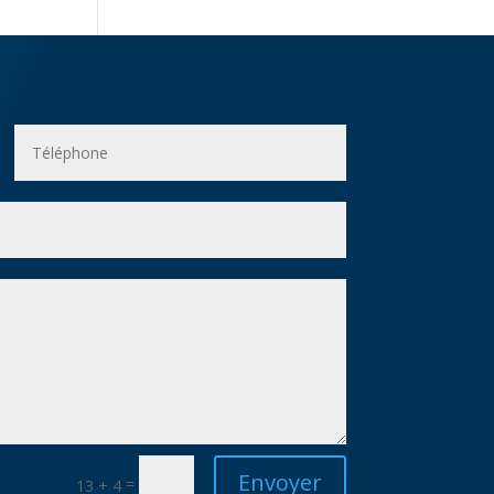
Envoyer
=
13 + 4