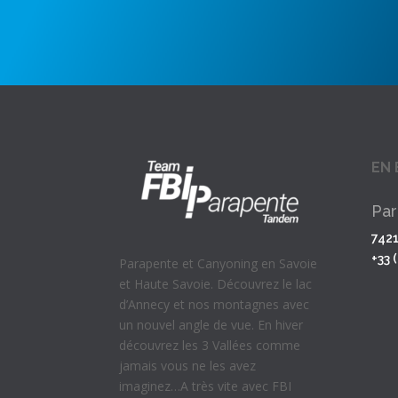
EN 
Par
742
+33 
Parapente et Canyoning en Savoie
et Haute Savoie. Découvrez le lac
d’Annecy et nos montagnes avec
un nouvel angle de vue. En hiver
découvrez les 3 Vallées comme
jamais vous ne les avez
imaginez…A très vite avec FBI