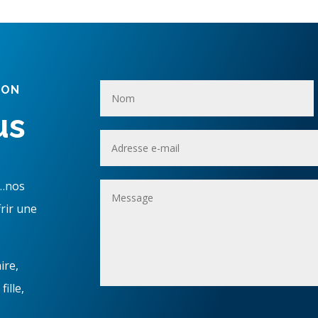
ION
us
t…nos
rir une
ire,
ille,